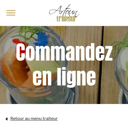
< RETOUR
< RETOUR
Commandez
Notre cuisine
Événements traiteur
Galerie
Demande de soumission
en ligne
Retour au menu traiteur