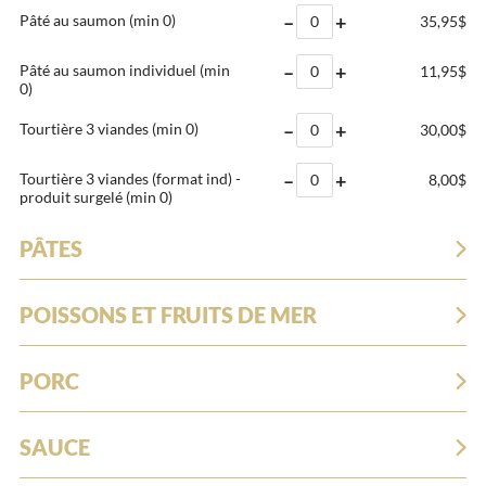
–
+
Pâté au saumon
(min 0)
35,95$
–
+
Pâté au saumon individuel
(min
11,95$
0)
–
+
Tourtière 3 viandes
(min 0)
30,00$
–
+
Tourtière 3 viandes (format ind) -
8,00$
produit surgelé
(min 0)
PÂTES
POISSONS ET FRUITS DE MER
PORC
SAUCE