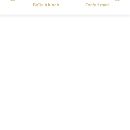
tro
Boîte à lunch
Forfait mariage 2026