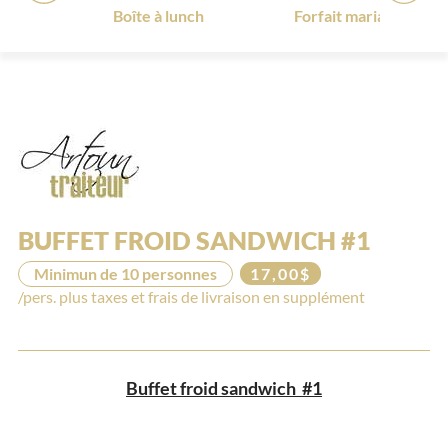
tro
Boîte à lunch
Forfait mariage 2026
BUFFET FROID SANDWICH #1
Minimun de 10 personnes
17,00$
/pers. plus taxes et frais de livraison en supplément
Buffet froid sandwich #1