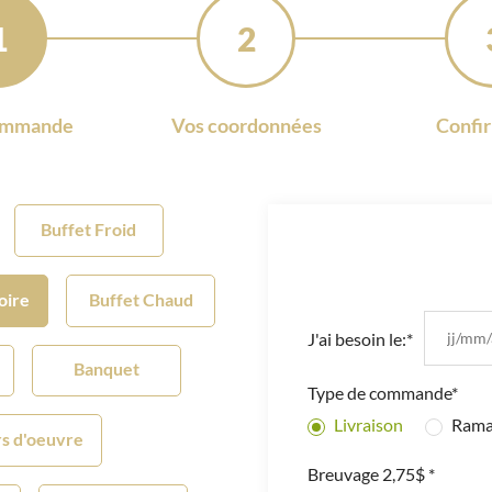
1
2
ommande
Vos coordonnées
Confi
Buffet Froid
toire
Buffet Chaud
J'ai besoin le:*
Banquet
Type de commande*
Livraison
Rama
s d'oeuvre
Breuvage 2,75$ *