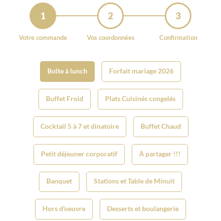
1
2
3
Votre commande
Vos coordonnées
Confirmation
Boîte à lunch
Forfait mariage 2026
Buffet Froid
Plats Cuisinés congelés
Cocktail 5 à 7 et dinatoire
Buffet Chaud
Petit déjeuner corporatif
À partager !!!
Banquet
Stations et Table de Minuit
Hors d'oeuvre
Desserts et boulangerie