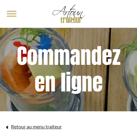
< RETOUR
< RETOUR
Commandez
Notre cuisine
Événements traiteur
Galerie
Demande de soumission
en ligne
Retour au menu traiteur