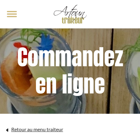
< RETOUR
< RETOUR
Commandez
Notre cuisine
Événements traiteur
Galerie
Demande de soumission
en ligne
Retour au menu traiteur