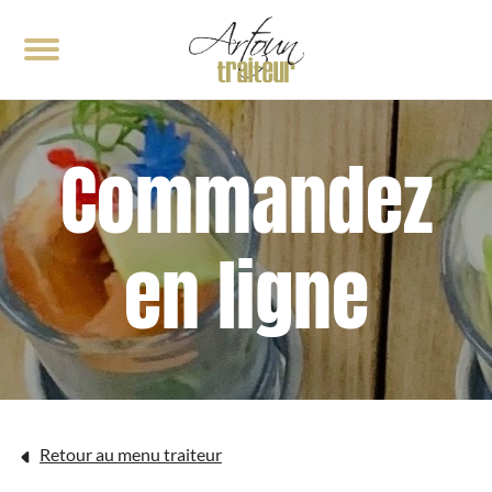
< RETOUR
< RETOUR
Commandez
Notre cuisine
Événements traiteur
Galerie
Demande de soumission
en ligne
Retour au menu traiteur